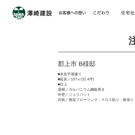
郡上市 B様邸
■木造平屋建て
■延床／107㎡(32.4坪)
■仕上
屋根／ガルバニウム鋼板葺き
外壁／ジョリパット
内装／無垢フローリング・クロス貼り・板張り