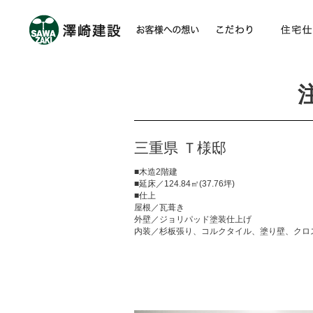
三重県 Ｔ様邸
■木造2階建
■延床／124.84㎡(37.76坪)
■仕上
屋根／瓦葺き
外壁／ジョリパッド塗装仕上げ
内装／杉板張り、コルクタイル、塗り壁、クロ